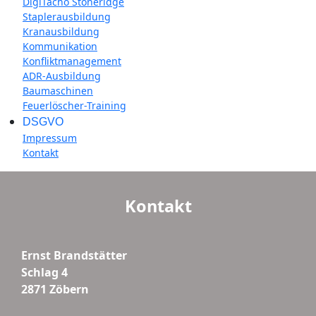
DigiTacho Stoneridge
Staplerausbildung
Kranausbildung
Kommunikation
Konfliktmanagement
ADR-Ausbildung
Baumaschinen
Feuerlöscher-Training
DSGVO
Impressum
Kontakt
Kontakt
Ernst Brandstätter
Schlag 4
2871 Zöbern